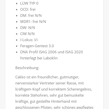
LÜW TYP 0
OCD: frei
DM: frei N/N
MDR1: frei N/N
DW: N/N
CIM N/N
I-Lokus: I/i
Feragen-Gentest 3.0
DNA Profil ISAG 2006 und ISAG 2020
hinterlegt bei Laboklin
Beschreibung:
Cakko ist ein freundlicher, gutmutiger,
nervenstarker Vertreter seiner Rasse, mit
kräftigem Kopf und korrektem Scherengebiss,
korrekte Stehohren, sehr gut bemuskelte
kräftige, gut gestellte Hinterhand mit
geschlossenen Pfoten, sehr schönes gepflegtes