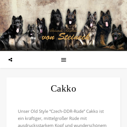
Cakko
Unser Old Style “Czech-DDR-Rüde” Cakko ist
ein kräftiger, mittelgroßer Rüde mit
ausdrucksstarkem Kopf und wunderschönem