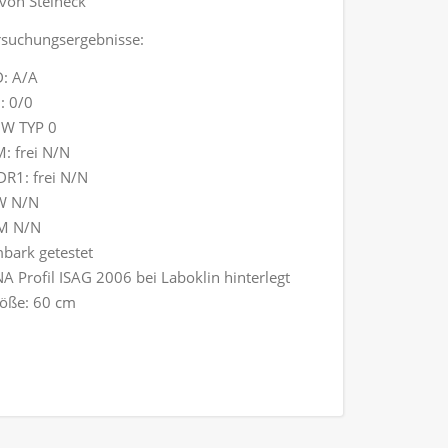
von Steineck
suchungsergebnisse:
: A/A
: 0/0
W TYP 0
: frei N/N
R1: frei N/N
W N/N
M N/N
bark getestet
A Profil ISAG 2006 bei Laboklin hinterlegt
öße: 60 cm